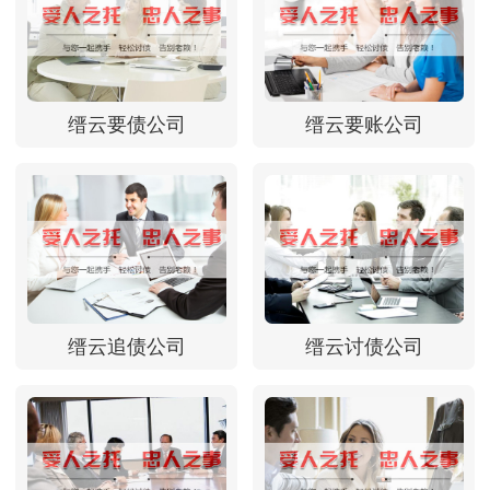
缙云要债公司
缙云要账公司
缙云追债公司
缙云讨债公司