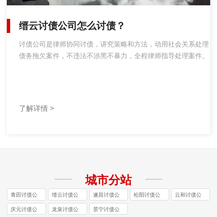
缙云讨债公司怎么讨债？
讨债公司是律师协同讨债，讲究策略和方法，动用社会关系处理
债务拖欠案件，不违法不涉黑不暴力，全程律师指导处理案件。
了解详情 >
城市分站
青田讨债公
缙云讨债公
遂昌讨债公
松阳讨债公
云和讨债公
司
司
司
司
司
庆元讨债公
龙泉讨债公
景宁讨债公